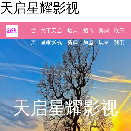
天启星耀影视
首
关于天启
热点
招商
案例
联系
页
星耀影视
新闻
加盟
展示
我们
天启星耀影视